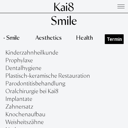
Smile
•
Smile
Aesthetics
Health
Termin
Kinderzahnheilkunde
Prophylaxe
Dentalhygiene
Plastisch-keramische Restauration
Parodontitisbehandlung
Oralchirurgie bei Kai8
Implantate
Zahnersatz
Knochenaufbau
Weisheitszähne